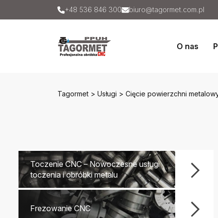
+48 536 846 300
biuro@tagormet.com.pl
O nas
P
Tagormet
>
Usługi
>
Cięcie powierzchni metalow
Toczenie CNC – Nowoczesne usługi
toczenia i obróbki metalu
Frezowanie CNC