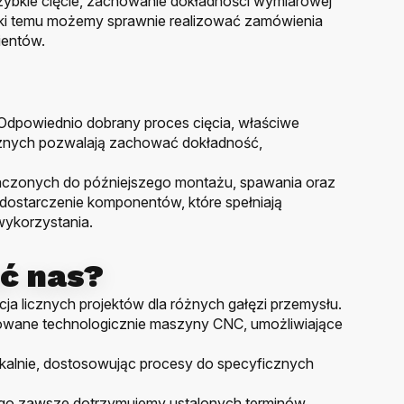
ybkie cięcie, zachowanie dokładności wymiarowej
ęki temu możemy sprawnie realizować zamówienia
ientów.
 Odpowiednio dobrany proces cięcia, właściwe
cznych pozwalają zachować dokładność,
naczonych do późniejszego montażu, spawania oraz
 dostarczenie komponentów, które spełniają
wykorzystania.
ć nas?
acja licznych projektów dla różnych gałęzi przemysłu.
ane technologicznie maszyny CNC, umożliwiające
ikalnie, dostosowując procesy do specyficznych
ego zawsze dotrzymujemy ustalonych terminów