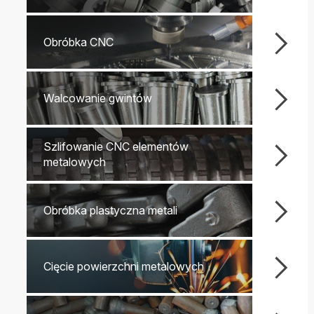
Obróbka CNC
Walcowanie gwintów
Szlifowanie CNC elementów
metalowych
Obróbka plastyczna metali
Cięcie powierzchni metalowych