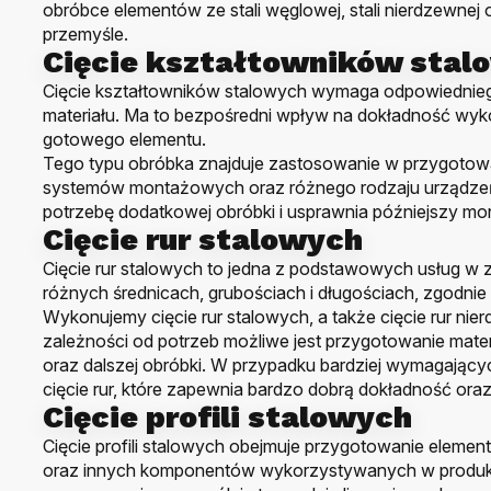
obróbce elementów ze stali węglowej, stali nierdzewne
przemyśle.
Cięcie kształtowników stal
Cięcie kształtowników stalowych wymaga odpowiednieg
materiału. Ma to bezpośredni wpływ na dokładność wyk
gotowego elementu.
Tego typu obróbka znajduje zastosowanie w przygotow
systemów montażowych oraz różnego rodzaju urządzeń
potrzebę dodatkowej obróbki i usprawnia późniejszy mo
Cięcie rur stalowych
Cięcie rur stalowych to jedna z podstawowych usług w z
różnych średnicach, grubościach i długościach, zgodnie
Wykonujemy cięcie rur stalowych, a także cięcie rur nie
zależności od potrzeb możliwe jest przygotowanie mat
oraz dalszej obróbki. W przypadku bardziej wymagającyc
cięcie rur, które zapewnia bardzo dobrą dokładność ora
Cięcie profili stalowych
Cięcie profili stalowych obejmuje przygotowanie elemen
oraz innych komponentów wykorzystywanych w produkcji 