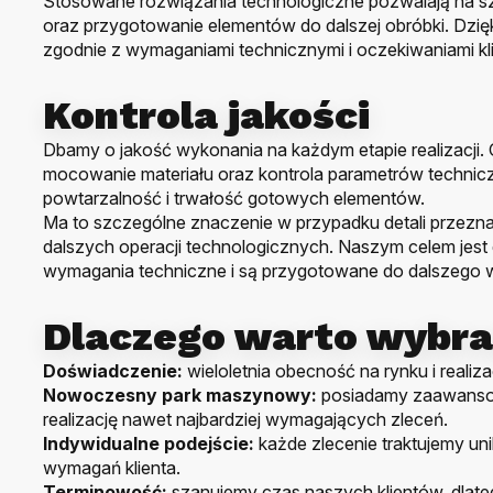
Stosowane rozwiązania technologiczne pozwalają na sz
oraz przygotowanie elementów do dalszej obróbki. Dzi
zgodnie z wymaganiami technicznymi i oczekiwaniami kl
Kontrola jakości
Dbamy o jakość wykonania na każdym etapie realizacji.
mocowanie materiału oraz kontrola parametrów techni
powtarzalność i trwałość gotowych elementów.
Ma to szczególne znaczenie w przypadku detali przez
dalszych operacji technologicznych. Naszym celem jest
wymagania techniczne i są przygotowane do dalszego 
Dlaczego warto wybra
Doświadczenie:
wieloletnia obecność na rynku i realiz
Nowoczesny park maszynowy:
posiadamy zaawansow
realizację nawet najbardziej wymagających zleceń.
Indywidualne podejście:
każde zlecenie traktujemy un
wymagań klienta.
Terminowość:
szanujemy czas naszych klientów, dlat