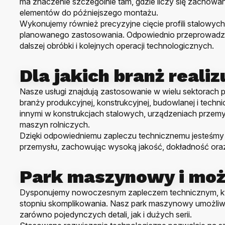
ma znaczenie szczególnie tam, gdzie liczy się zachow
elementów do późniejszego montażu.
Wykonujemy również precyzyjne cięcie profili stalowych 
planowanego zastosowania. Odpowiednio przeprowadz
dalszej obróbki i kolejnych operacji technologicznych.
Dla jakich branż reali
Nasze usługi znajdują zastosowanie w wielu sektorach pr
branży produkcyjnej, konstrukcyjnej, budowlanej i tec
innymi w konstrukcjach stalowych, urządzeniach prze
maszyn rolniczych.
Dzięki odpowiedniemu zapleczu technicznemu jesteśmy w
przemysłu, zachowując wysoką jakość, dokładność ora
Park maszynowy i moż
Dysponujemy nowoczesnym zapleczem technicznym, kt
stopniu skomplikowania. Nasz park maszynowy umożliwi
zarówno pojedynczych detali, jak i dużych serii.