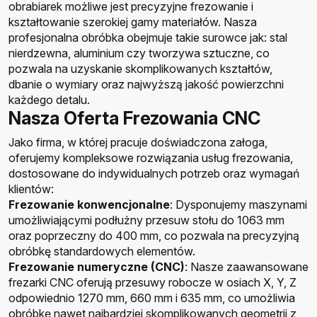
obrabiarek
możliwe jest precyzyjne frezowanie i
kształtowanie szerokiej gamy materiałów.
Nasza
profesjonalna obróbka obejmuje takie surowce
jak: stal
nierdzewna, aluminium czy tworzywa sztuczne, co
pozwala na uzyskanie skomplikowanych kształtów,
dbanie o wymiary oraz
najwyższą jakość powierzchni
każdego detalu.
Nasza Oferta Frezowania CNC
Jako firma, w której pracuje doświadczona załoga,
o
ferujemy kompleksowe rozwiązania usług frezowania,
dostosowane do indywidualnych potrzeb oraz wymagań
klientów:
Frezowanie konwencjonalne
: Dysponujemy maszynami
umożliwiającymi podłużny przesuw stołu do 1063 mm
oraz poprzeczny do 400 mm, co pozwala na precyzyjną
obróbkę standardowych elementów.
Frezowanie numeryczne (CNC)
: Nasze zaawansowane
frezarki CNC oferują przesuwy robocze w osiach X, Y, Z
odpowiednio 1270 mm, 660 mm i 635 mm, co umożliwia
obróbkę nawet najbardziej skomplikowanych geometrii z