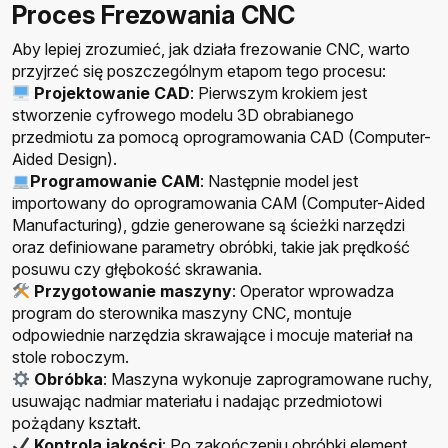
Proces Frezowania CNC
Aby lepiej zrozumieć, jak działa frezowanie CNC, warto
przyjrzeć się poszczególnym etapom tego procesu:
Projektowanie CAD
: Pierwszym krokiem jest
stworzenie cyfrowego modelu 3D obrabianego
przedmiotu za pomocą oprogramowania CAD (Computer-
Aided Design).
Programowanie CAM
: Następnie model jest
importowany do oprogramowania CAM (Computer-Aided
Manufacturing), gdzie generowane są ścieżki narzędzi
oraz definiowane parametry obróbki, takie jak prędkość
posuwu czy głębokość skrawania.
Przygotowanie maszyny
: Operator wprowadza
program do sterownika maszyny CNC, montuje
odpowiednie narzędzia skrawające i mocuje materiał na
stole roboczym.
Obróbka
: Maszyna wykonuje zaprogramowane ruchy,
usuwając nadmiar materiału i nadając przedmiotowi
pożądany kształt.
Kontrola jakości
: Po zakończeniu obróbki element